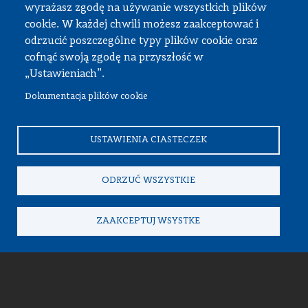
wyrażasz zgodę na używanie wszystkich plików
cookie. W każdej chwili możesz zaakceptować i
odrzucić poszczególne typy plików cookie oraz
cofnąć swoją zgodę na przyszłość w
„Ustawieniach”.
Dokumentacja plików cookie
USTAWIENIA CIASTECZEK
Wydział Samochodów
Rekrutacja na studia –
ODRZUĆ WSZYSTKIE
i Maszyn Roboczych
kontakt:
ZAAKCEPTUJ WSYSTKE
ul. Ludwika Narbutta 84
725750127, 22 234 8435,
02-524 Warszawa
22 234 8350
22 234 8430, 22 234 8180
dziekan.simr@pw.edu.pl
dziekanat.simr@pw.edu.pl