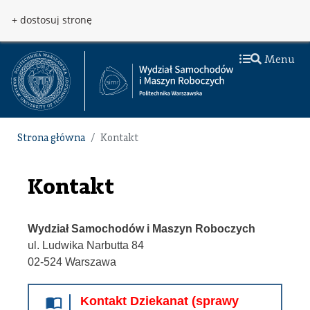
Przejdź do treści
Przejdź do menu
+ dostosuj stronę
Menu
Strona główna
Kontakt
Kontakt
Wydział Samochodów i Maszyn Roboczych
ul. Ludwika Narbutta 84
02-524 Warszawa
Kontakt Dziekanat (sprawy