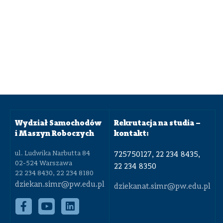
Wydział Samochodów
Rekrutacja na studia –
i Maszyn Roboczych
kontakt:
ul. Ludwika Narbutta 84
725750127, 22 234 8435,
02-524 Warszawa
22 234 8350
22 234 8430, 22 234 8180
dziekan.simr@pw.edu.pl
dziekanat.simr@pw.edu.pl