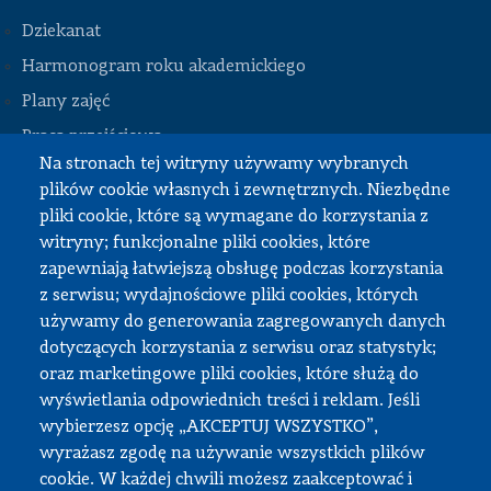
Dziekanat
Harmonogram roku akademickiego
Plany zajęć
STOPKA
Praca przejściowa
Na stronach tej witryny używamy wybranych
Praca dyplomowa
plików cookie własnych i zewnętrznych. Niezbędne
Praktyki studenckie
pliki cookie, które są wymagane do korzystania z
Dokumenty do pobrania
witryny; funkcjonalne pliki cookies, które
zapewniają łatwiejszą obsługę podczas korzystania
z serwisu; wydajnościowe pliki cookies, których
Strefa pracownika
używamy do generowania zagregowanych danych
dotyczących korzystania z serwisu oraz statystyk;
USOS
oraz marketingowe pliki cookies, które służą do
APD
wyświetlania odpowiednich treści i reklam. Jeśli
wybierzesz opcję „AKCEPTUJ WSZYSTKO”,
SAP PW
wyrażasz zgodę na używanie wszystkich plików
Intranet
cookie. W każdej chwili możesz zaakceptować i