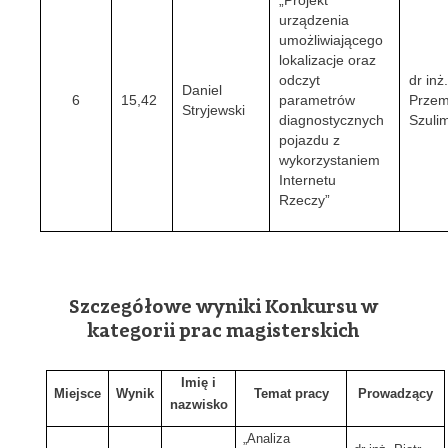
„Projekt
urządzenia
umożliwiającego
lokalizacje oraz
odczyt
dr inż
Daniel
6
15,42
parametrów
Przem
Stryjewski
diagnostycznych
Szuli
pojazdu z
wykorzystaniem
Internetu
Rzeczy”
Szczegółowe wyniki Konkursu w
kategorii prac magisterskich
Imię i
Miejsce
Wynik
Temat pracy
Prowadzący
nazwisko
„Analiza