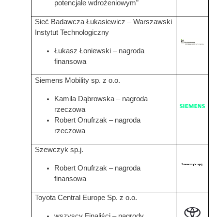
potencjale wdrożeniowym”
Sieć Badawcza Łukasiewicz – Warszawski
Instytut Technologiczny
Grafika
Łukasz Łoniewski – nagroda
finansowa
Siemens Mobility sp. z o.o.
Kamila Dąbrowska – nagroda
Grafika
rzeczowa
Robert Onufrzak – nagroda
rzeczowa
Szewczyk sp.j.
Grafika
Robert Onufrzak – nagroda
finansowa
Toyota Central Europe Sp. z o.o.
Grafika
wszyscy Finaliści – nagrody