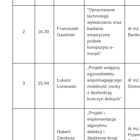
”Opracowanie
technologii
wytwarzania oraz
Franciszek
badania
dr inż.
2
16,30
Gawiński
empiryczne
Bartk
próbek
kompozytu e-
morph”
„Projekt wstępny
egzoszkieletu
Łukasz
wspomagającego
dr inż
3
15,94
Łoniewski
mobilność osoby
Gomol
z dysfunkcją
kończyn dolnych”
„Projekt i
implementacja
algorytmu
dr inż
Hubert
detekcji i
Przem
Cienkusz
śledzenia drogi