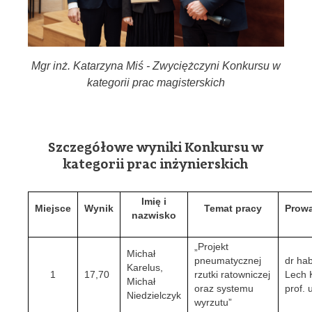
Mgr inż. Katarzyna Miś - Zwyciężczyni Konkursu w
kategorii prac magisterskich
Szczegółowe wyniki Konkursu w
kategorii prac inżynierskich
Imię i
Miejsce
Wynik
Temat pracy
Prow
nazwisko
„Projekt
Michał
pneumatycznej
dr hab
Karelus,
1
17,70
rzutki ratowniczej
Lech 
Michał
oraz systemu
prof. 
Niedzielczyk
wyrzutu”