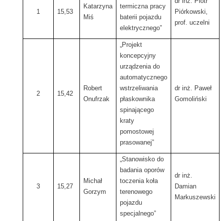
dr inż. Piotr
Katarzyna
termiczna pracy
1
15,53
Piórkowski,
Miś
baterii pojazdu
prof. uczelni
elektrycznego”
„Projekt
koncepcyjny
urządzenia do
automatycznego
Robert
wstrzeliwania
dr inż. Paweł
2
15,42
Onufrzak
płaskownika
Gomoliński
spinającego
kraty
pomostowej
prasowanej”
„Stanowisko do
badania oporów
dr inż.
Michał
toczenia koła
3
15,27
Damian
Gorzym
terenowego
Markuszewski
pojazdu
specjalnego”