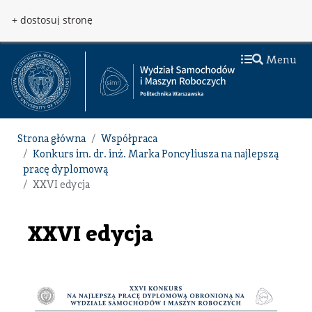
Przejdź do treści
Przejdź do menu
+ dostosuj stronę
Menu
Strona główna
Współpraca
Konkurs im. dr. inż. Marka Poncyliusza na najlepszą
pracę dyplomową
XXVI edycja
XXVI edycja
Grafika