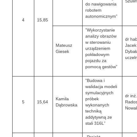
Szuli
do nawigowania
robotem
autonomicznym”
4
15,85
”Wykorzystanie
analizy obrazów
dr hab
w sterowaniu
Mateusz
Jacek
urządzeniem
Giesek
Dybała
pokładowym
uczeln
pojazdu za
pomocą gestów”
”Budowa i
walidacja modeli
symulacyjnych
dr inż
Kamila
próbek
5
15,64
Rados
Dąbrowska
wykonanych
Nowa
techniką
addytywną ze
stali 316L”