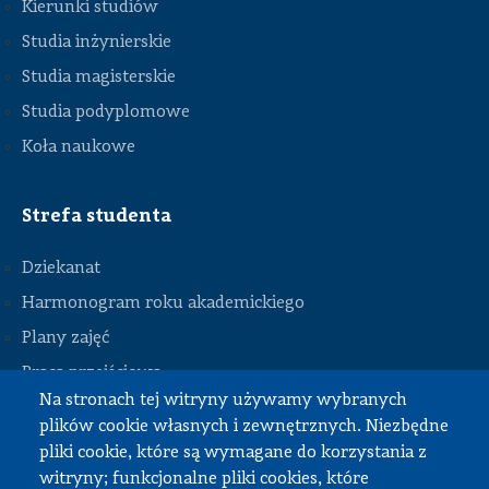
Kierunki studiów
Studia inżynierskie
Studia magisterskie
Studia podyplomowe
Koła naukowe
Strefa studenta
Dziekanat
Harmonogram roku akademickiego
Plany zajęć
STOPKA
Praca przejściowa
Na stronach tej witryny używamy wybranych
Praca dyplomowa
plików cookie własnych i zewnętrznych. Niezbędne
Praktyki studenckie
pliki cookie, które są wymagane do korzystania z
Dokumenty do pobrania
witryny; funkcjonalne pliki cookies, które