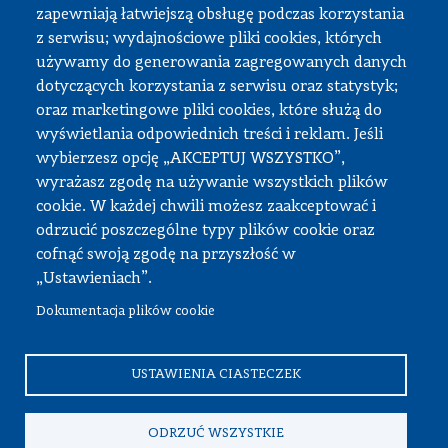
zapewniają łatwiejszą obsługę podczas korzystania
z serwisu; wydajnościowe pliki cookies, których
Strefa pracownika
używamy do generowania zagregowanych danych
dotyczących korzystania z serwisu oraz statystyk;
USOS
oraz marketingowe pliki cookies, które służą do
APD
wyświetlania odpowiednich treści i reklam. Jeśli
wybierzesz opcję „AKCEPTUJ WSZYSTKO”,
SAP PW
wyrażasz zgodę na używanie wszystkich plików
Intranet
cookie. W każdej chwili możesz zaakceptować i
Sprawy socjalne
odrzucić poszczególne typy plików cookie oraz
cofnąć swoją zgodę na przyszłość w
Repozytorium
„Ustawieniach”.
Dokumentacja plików cookie
© Wszystkie prawa zastrzeżone, Politechnika Warszawska
Wydział Samochodów i Maszyn Roboczych
USTAWIENIA CIASTECZEK
ODRZUĆ WSZYSTKIE