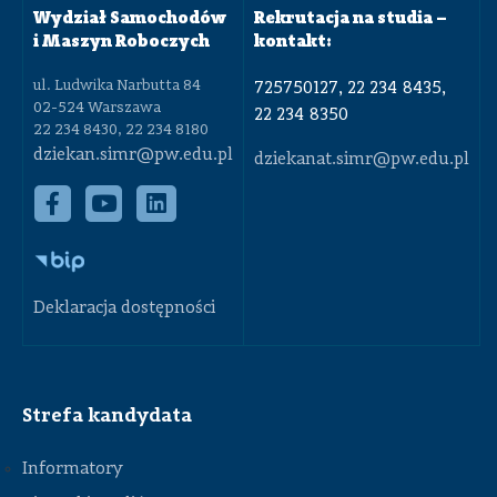
Wydział Samochodów
Rekrutacja na studia –
i Maszyn Roboczych
kontakt:
ul. Ludwika Narbutta 84
725750127, 22 234 8435,
02-524 Warszawa
22 234 8350
22 234 8430, 22 234 8180
dziekan.simr@pw.edu.pl
dziekanat.simr@pw.edu.pl
Deklaracja dostępności
Strefa kandydata
Informatory