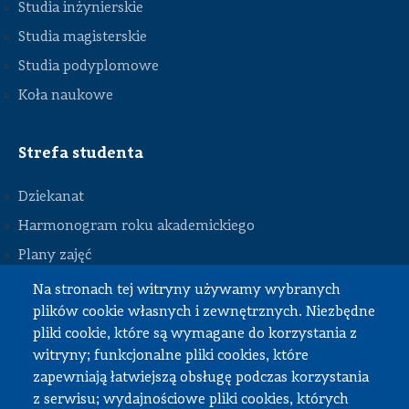
Studia inżynierskie
Studia magisterskie
Studia podyplomowe
Koła naukowe
Strefa studenta
Dziekanat
Harmonogram roku akademickiego
Plany zajęć
STOPKA
Praca przejściowa
Na stronach tej witryny używamy wybranych
plików cookie własnych i zewnętrznych. Niezbędne
Praca dyplomowa
pliki cookie, które są wymagane do korzystania z
Praktyki studenckie
witryny; funkcjonalne pliki cookies, które
Dokumenty do pobrania
zapewniają łatwiejszą obsługę podczas korzystania
z serwisu; wydajnościowe pliki cookies, których