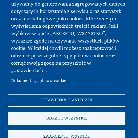
używamy do generowania zagregowanych danych
Strefa pracownika
dotyczących korzystania z serwisu oraz statystyk;
oraz marketingowe pliki cookies, które służą do
USOS
wyświetlania odpowiednich treści i reklam. Jeśli
APD
wybierzesz opcję „AKCEPTUJ WSZYSTKO”,
wyrażasz zgodę na używanie wszystkich plików
SAP PW
cookie. W każdej chwili możesz zaakceptować i
Intranet
odrzucić poszczególne typy plików cookie oraz
Sprawy socjalne
cofnąć swoją zgodę na przyszłość w
„Ustawieniach”.
Repozytorium
Dokumentacja plików cookie
© Wszystkie prawa zastrzeżone, Politechnika Warszawska
USTAWIENIA CIASTECZEK
Wydział Samochodów i Maszyn Roboczych
ODRZUĆ WSZYSTKIE
ZAAKCEPTUJ WSYSTKE