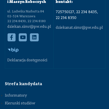
i Maszyn Roboczych
kontakt:
ul. Ludwika Narbutta 84
725750127, 22 234 8435,
02-524 Warszawa
22 234 8350
22 234 8430, 22 234 8180
dziekan.simr@pw.edu.pl
dziekanat.simr@pw.edu.pl
Deklaracja dostępności
Strefa kandydata
Informatory
Kierunki studiów