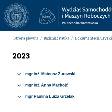
Strona główna
Badania i nauka
Dokumentacja uzysk
2023
mgr inż. Mateusz Żurawski
mgr inż. Anna Mackojć
mgr Paulina Luiza Grzelak