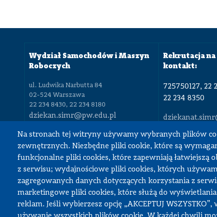
Wydział Samochodów i Maszyn
Rekrutacja na 
Roboczych
kontakt:
ul. Ludwika Narbutta 84
725750127, 22 
02-524 Warszawa
22 234 8350
22 234 8430, 22 234 8180
dziekan.simr@pw.edu.pl
dziekanat.sim
Na stronach tej witryny używamy wybranych plików co
zewnętrznych. Niezbędne pliki cookie, które są wymagan
funkcjonalne pliki cookies, które zapewniają łatwiejszą 
Deklaracja dostępności
z serwisu; wydajnościowe pliki cookies, których używa
zagregowanych danych dotyczących korzystania z serwis
marketingowe pliki cookies, które służą do wyświetlania
reklam. Jeśli wybierzesz opcję „AKCEPTUJ WSZYSTKO”, 
używanie wszystkich plików cookie. W każdej chwili mo