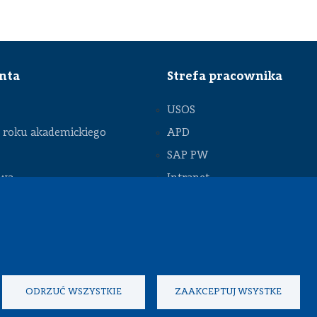
Maszyn (arch.)
Stypendia
Olimpiada
Techniki
Koła
Samochodowej
naukowe
Projekt
Samorząd
enta
Strefa pracownika
Bekker
studencki
Targi Pracy
Programy
USOS
Inżynierii
międzynarodowe
Mechanicznej
roku akademickiego
APD
Praktyki
Współpraca
i praca
SAP PW
ze szkołami
Harmonogram
owa
Intranet
Oferty
roku
pracy na
akademickiego
Wydziale
owa
Sprawy socjalne
Zasady
Formularz
nckie
Repozytorium
studiowania
kontaktowy
i rejestracji
 pobrania
Przydatne
informacje
ODRZUĆ WSZYSTKIE
ZAAKCEPTUJ WSYSTKE