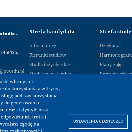
Szkoła
Maszyn
doktorska
Roboczych
Kontakt
Zakład Metod
w
Numerycznych
sprawie
i Struktur
rekrutacji
Inteligentnych
Strefa kandydata
Strefa stud
studia –
Zakład
Napędów
Pojazdów
Informatory
Dziekanat
234 8435,
Kierunki studiów
Harmonogram 
Zakład
Podstaw
Budowy
Studia inżynierskie
Plany zajęć
Maszyn
STOPKA
r@pw.edu.pl
Studia magisterskie
Praca przejści
Zakład
Samochodów,
okie własnych i
Studia podyplomowe
Praca dyplom
Mechatroniki
e do korzystania z witryny;
i Mechaniki
Koła naukowe
Praktyki stude
obsługę podczas korzystania
Rada
Dokumenty do
my do generowania
Patronacka
u oraz statystyk; oraz
Biblioteka
 odpowiednich treści i
USTAWIENIA CIASTECZEK
LEX
wyrażasz zgodę na
SiMR
żesz zaakceptować i