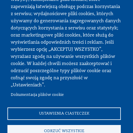
zapewniają łatwiejszą obsługę podczas korzystania
z serwisu; wydajnościowe pliki cookies, których
Strefa pracownika
używamy do generowania zagregowanych danych
dotyczących korzystania z serwisu oraz statystyk;
USOS
oraz marketingowe pliki cookies, które służą do
APD
wyświetlania odpowiednich treści i reklam. Jeśli
wybierzesz opcję „AKCEPTUJ WSZYSTKO”,
SAP PW
wyrażasz zgodę na używanie wszystkich plików
Intranet
cookie. W każdej chwili możesz zaakceptować i
Sprawy socjalne
odrzucić poszczególne typy plików cookie oraz
cofnąć swoją zgodę na przyszłość w
Repozytorium
„Ustawieniach”.
Dokumentacja plików cookie
© Wszystkie prawa zastrzeżone, Politechnika Warszawska
Wydział Samochodów i Maszyn Roboczych
USTAWIENIA CIASTECZEK
ODRZUĆ WSZYSTKIE