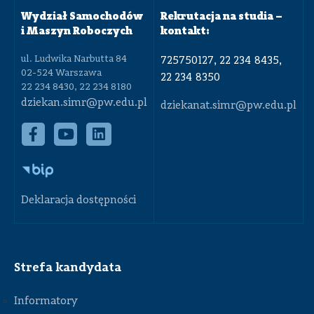
Wydział Samochodów
Rekrutacja na studia –
i Maszyn Roboczych
kontakt:
ul. Ludwika Narbutta 84
725750127, 22 234 8435,
02-524 Warszawa
22 234 8350
22 234 8430, 22 234 8180
dziekan.simr@pw.edu.pl
dziekanat.simr@pw.edu.pl
Deklaracja dostępności
Strefa kandydata
Informatory