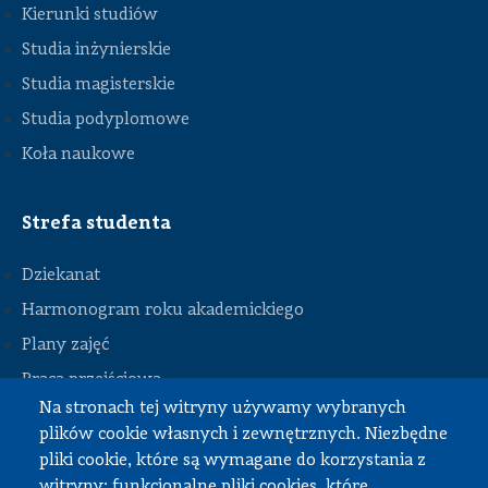
Kierunki studiów
Studia inżynierskie
Studia magisterskie
Studia podyplomowe
Koła naukowe
Strefa studenta
Dziekanat
Harmonogram roku akademickiego
Plany zajęć
STOPKA
Praca przejściowa
Na stronach tej witryny używamy wybranych
Praca dyplomowa
plików cookie własnych i zewnętrznych. Niezbędne
Praktyki studenckie
pliki cookie, które są wymagane do korzystania z
Dokumenty do pobrania
witryny; funkcjonalne pliki cookies, które