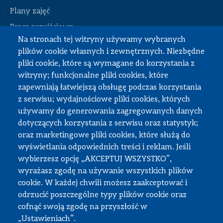
Plany zajęć
STOPKA
Praca przejściowa
Na stronach tej witryny używamy wybranych
Praca dyplomowa
plików cookie własnych i zewnętrznych. Niezbędne
Praktyki studenckie
pliki cookie, które są wymagane do korzystania z
Dokumenty do pobrania
witryny; funkcjonalne pliki cookies, które
zapewniają łatwiejszą obsługę podczas korzystania
z serwisu; wydajnościowe pliki cookies, których
Strefa pracownika
używamy do generowania zagregowanych danych
dotyczących korzystania z serwisu oraz statystyk;
USOS
oraz marketingowe pliki cookies, które służą do
APD
wyświetlania odpowiednich treści i reklam. Jeśli
wybierzesz opcję „AKCEPTUJ WSZYSTKO”,
SAP PW
wyrażasz zgodę na używanie wszystkich plików
Intranet
cookie. W każdej chwili możesz zaakceptować i
Sprawy socjalne
odrzucić poszczególne typy plików cookie oraz
cofnąć swoją zgodę na przyszłość w
Repozytorium
„Ustawieniach”.