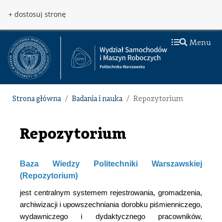
Przejdź do treści
Przejdź do menu
+ dostosuj stronę
Menu
Strona główna
Badania i nauka
Repozytorium
Repozytorium
Baza Wiedzy Politechniki Warszawskiej
(Repozytorium)
jest centralnym systemem rejestrowania, gromadzenia,
archiwizacji i upowszechniania dorobku piśmienniczego,
wydawniczego i dydaktycznego pracowników,