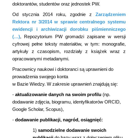
doktorantów, studentów oraz jednostek PW.
Od stycznia 2014 roku, zgodnie z
Zarządzeniem
Rektora nr 3/2014 w sprawie centralnego systemu
ewidencji i archiwizacji dorobku piśmienniczego
(…)
,
Repozytorium PW gromadzi zapisane
w wersji
cyfrowej pełne teksty materiałów, w tym: monografie,
artykuły z czasopism, rozdziały z książek wraz z
opracowanymi metadanymi.
Pracownicy naukowi i doktoranci są uprawnieni do
prowadzenia swojego konta
w Bazie Wiedzy. W zakresie uprawnień znajdują się:
-
aktualizowanie danych na swoim profilu
(np.
dodawanie zdjęcia, biogramu, identyfikatorów ORCID,
Google Scholar, Scopus),
-
dodawanie publikacji, nagród, osiągnięć:
1)
samodzielne dodawanie swoich
publikacji
do bazy
wraz z dołączeniem pliku