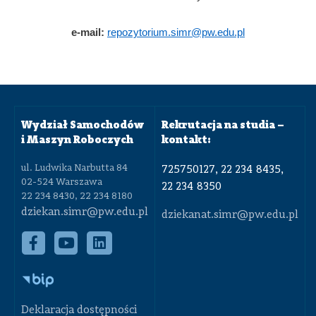
e-mail:
repozytorium.simr@pw.edu.pl
Wydział Samochodów
Rekrutacja na studia –
i Maszyn Roboczych
kontakt:
ul. Ludwika Narbutta 84
725750127, 22 234 8435,
02-524 Warszawa
22 234 8350
22 234 8430, 22 234 8180
dziekan.simr@pw.edu.pl
dziekanat.simr@pw.edu.pl
Deklaracja dostępności