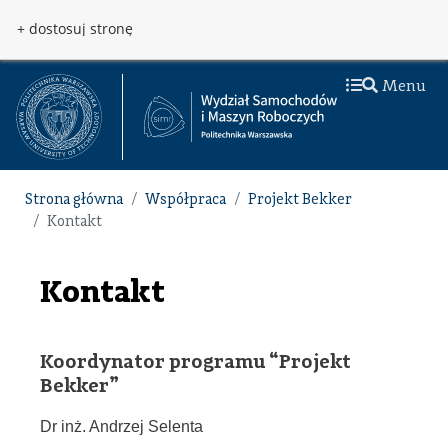
Przejdź do treści
Przejdź do menu
+ dostosuj stronę
Menu
Strona główna
Współpraca
Projekt Bekker
Kontakt
Kontakt
Koordynator programu “Projekt
Bekker”
Dr inż. Andrzej Selenta