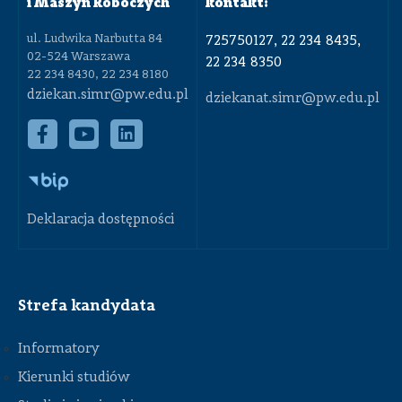
i Maszyn Roboczych
kontakt:
ul. Ludwika Narbutta 84
725750127, 22 234 8435,
02-524 Warszawa
22 234 8350
22 234 8430, 22 234 8180
dziekan.simr@pw.edu.pl
dziekanat.simr@pw.edu.pl
Deklaracja dostępności
Strefa kandydata
Informatory
Kierunki studiów