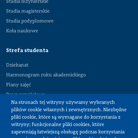
Studia inżynierskie
Studia magisterskie
Studia podyplomowe
Koła naukowe
Strefa studenta
Dziekanat
Harmonogram roku akademickiego
Plany zajęć
STOPKA
Praca przejściowa
Na stronach tej witryny używamy wybranych
Praca dyplomowa
plików cookie własnych i zewnętrznych. Niezbędne
Praktyki studenckie
pliki cookie, które są wymagane do korzystania z
Dokumenty do pobrania
witryny; funkcjonalne pliki cookies, które
zapewniają łatwiejszą obsługę podczas korzystania