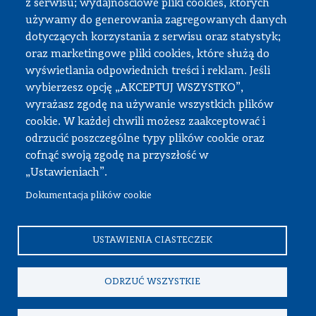
z serwisu; wydajnościowe pliki cookies, których
Strefa pracownika
używamy do generowania zagregowanych danych
dotyczących korzystania z serwisu oraz statystyk;
USOS
oraz marketingowe pliki cookies, które służą do
APD
wyświetlania odpowiednich treści i reklam. Jeśli
wybierzesz opcję „AKCEPTUJ WSZYSTKO”,
SAP PW
wyrażasz zgodę na używanie wszystkich plików
Intranet
cookie. W każdej chwili możesz zaakceptować i
Sprawy socjalne
odrzucić poszczególne typy plików cookie oraz
cofnąć swoją zgodę na przyszłość w
Repozytorium
„Ustawieniach”.
Dokumentacja plików cookie
© Wszystkie prawa zastrzeżone, Politechnika Warszawska
Wydział Samochodów i Maszyn Roboczych
USTAWIENIA CIASTECZEK
ODRZUĆ WSZYSTKIE