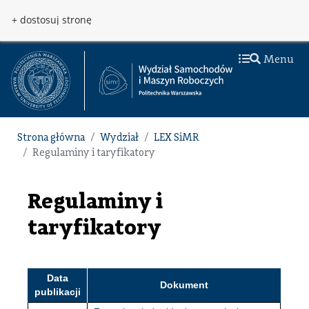
Przejdź do treści
Przejdź do menu
+ dostosuj stronę
Menu
Strona główna
Wydział
LEX SiMR
Regulaminy i taryfikatory
Regulaminy i
taryfikatory
Data
Dokument
publikacji