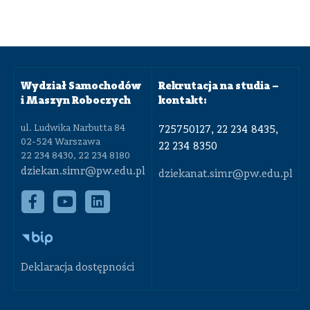
Wydział Samochodów
Rekrutacja na studia –
i Maszyn Roboczych
kontakt:
ul. Ludwika Narbutta 84
725750127, 22 234 8435,
02-524 Warszawa
22 234 8350
22 234 8430, 22 234 8180
dziekan.simr@pw.edu.pl
dziekanat.simr@pw.edu.pl
Deklaracja dostępności