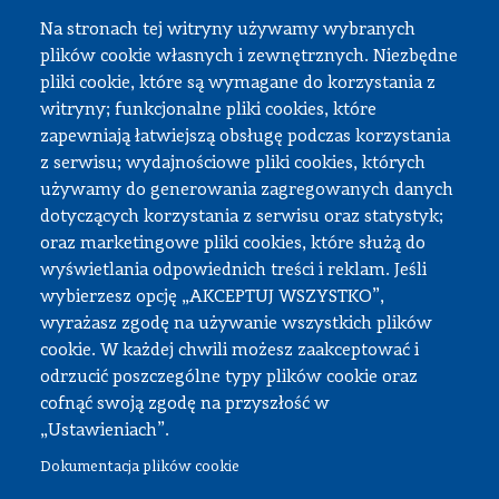
Praca przejściowa
Na stronach tej witryny używamy wybranych
Praca dyplomowa
plików cookie własnych i zewnętrznych. Niezbędne
Praktyki studenckie
pliki cookie, które są wymagane do korzystania z
Dokumenty do pobrania
witryny; funkcjonalne pliki cookies, które
zapewniają łatwiejszą obsługę podczas korzystania
z serwisu; wydajnościowe pliki cookies, których
Strefa pracownika
używamy do generowania zagregowanych danych
dotyczących korzystania z serwisu oraz statystyk;
USOS
oraz marketingowe pliki cookies, które służą do
APD
wyświetlania odpowiednich treści i reklam. Jeśli
wybierzesz opcję „AKCEPTUJ WSZYSTKO”,
SAP PW
wyrażasz zgodę na używanie wszystkich plików
Intranet
cookie. W każdej chwili możesz zaakceptować i
Sprawy socjalne
odrzucić poszczególne typy plików cookie oraz
cofnąć swoją zgodę na przyszłość w
Repozytorium
„Ustawieniach”.
Dokumentacja plików cookie
© Wszystkie prawa zastrzeżone, Politechnika Warszawska