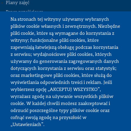
Plany zajęć
STOPKA
Praca przejściowa
Na stronach tej witryny używamy wybranych
Praca dyplomowa
plików cookie własnych i zewnętrznych. Niezbędne
Praktyki studenckie
pliki cookie, które są wymagane do korzystania z
Dokumenty do pobrania
witryny; funkcjonalne pliki cookies, które
zapewniają łatwiejszą obsługę podczas korzystania
z serwisu; wydajnościowe pliki cookies, których
Strefa pracownika
używamy do generowania zagregowanych danych
dotyczących korzystania z serwisu oraz statystyk;
USOS
oraz marketingowe pliki cookies, które służą do
APD
wyświetlania odpowiednich treści i reklam. Jeśli
wybierzesz opcję „AKCEPTUJ WSZYSTKO”,
SAP PW
wyrażasz zgodę na używanie wszystkich plików
Intranet
cookie. W każdej chwili możesz zaakceptować i
Sprawy socjalne
odrzucić poszczególne typy plików cookie oraz
cofnąć swoją zgodę na przyszłość w
Repozytorium
„Ustawieniach”.