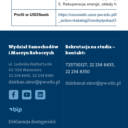
5. Rekuperacja energii, układy hamo
Profil w USOSweb
https://usosweb.usos.pw.edu.pl/kontro
_action=katalog2/osoby/pokazOsobe
Wydział Samochodów
Rekrutacja na studia –
i Maszyn Roboczych
kontakt:
ul. Ludwika Narbutta 84
725750127, 22 234 8435,
02-524 Warszawa
22 234 8350
22 234 8430, 22 234 8180
dziekan.simr@pw.edu.pl
dziekanat.simr@pw.edu.pl
Deklaracja dostępności