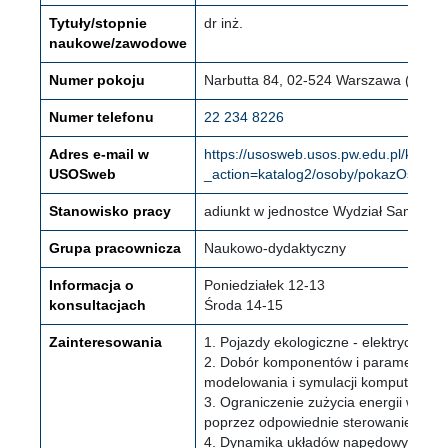
Tytuły/stopnie
dr inż.
naukowe/zawodowe
Numer pokoju
Narbutta 84, 02-524 Warszawa (Mokotó
Numer telefonu
22 234 8226
Adres e-mail w
https://usosweb.usos.pw.edu.pl/kontro
USOSweb
_action=katalog2/osoby/pokazOsobe&
Stanowisko pracy
adiunkt w jednostce Wydział Samoch
Grupa pracownicza
Naukowo-dydaktyczny
Informacja o
Poniedziałek 12-13
konsultacjach
Środa 14-15
Zainteresowania
1. Pojazdy ekologiczne - elektryczne i
2. Dobór komponentów i parametrów 
modelowania i symulacji komputerowy
3. Ograniczenie zużycia energii w poj
poprzez odpowiednie sterowanie napęd
4. Dynamika układów napędowych ora