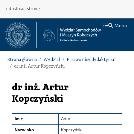
Przejdź do treści
Przejdź do menu
+ dostosuj stronę
Menu
Strona główna
Wydział
Pracownicy dydaktyczni
dr inż. Artur Kopczyński
dr inż. Artur
Kopczyński
Imię
Artur
Nazwisko
Kopczyński