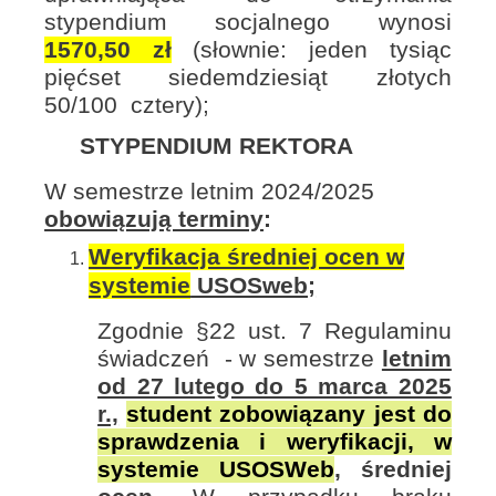
stypendium socjalnego wynosi
1570,50
zł
(słownie: jeden tysiąc
pięćset siedemdziesiąt złotych
50/100 cztery);
STYPENDIUM REKTORA
W semestrze letnim 2024/2025
obowiązują terminy
:
Weryfikacja średniej ocen w
systemie
USOSweb;
Zgodnie §22 ust. 7 Regulaminu
świadczeń - w semestrze
letnim
od 27 lutego do 5 marca 2025
r.,
student zobowiązany jest do
sprawdzenia i weryfikacji, w
systemie USOSWeb
, średniej