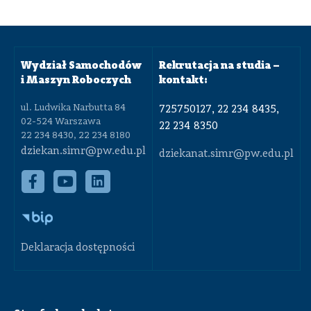
Wydział Samochodów
Rekrutacja na studia –
i Maszyn Roboczych
kontakt:
ul. Ludwika Narbutta 84
725750127, 22 234 8435,
02-524 Warszawa
22 234 8350
22 234 8430, 22 234 8180
dziekan.simr@pw.edu.pl
dziekanat.simr@pw.edu.pl
Deklaracja dostępności