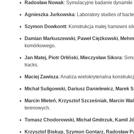
Radosław Nowak
: Symulacyjne badanie dynamiki
Agnieszka Jurkowska
: Laboratory studies of bact
Szymon Dowkontt
: Konstrukcja małej hamowni sil
Damian Markuszewski, Paweł Ciężkowski, Mehme
komórkowego.
Jan Matej, Piotr Orliński, Mieczysław Sikora
: Sim
tracks.
Maciej Zawisza
: Analiza wielokryterialna konstruk
Michał Suligowski, Dariusz Danielewicz, Marek 
Marcin Mieteń, Krzysztof Szcześniak, Marcin Wal
terenowych.
Tomasz Chodorowski, Michał Gmitrzuk, Kamil J
Krzysztof Biskup, Szymon Gontarz, Radosław P