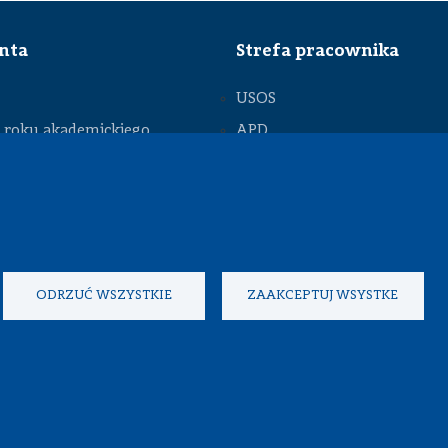
enta
Strefa pracownika
USOS
roku akademickiego
APD
SAP PW
owa
Intranet
owa
Sprawy socjalne
nckie
Repozytorium
 pobrania
ODRZUĆ WSZYSTKIE
ZAAKCEPTUJ WSYSTKE