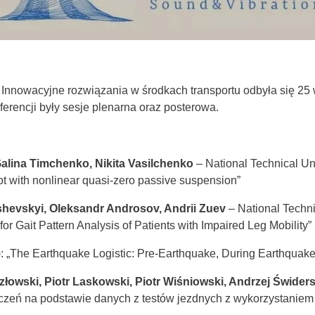
Polityka
jakości
Wydziałowy
rzecznik
zaufania
nowacyjne rozwiązania w środkach transportu odbyła się 25 
erencji były sesje plenarna oraz posterowa.
Galina Timchenko, Nikita Vasilchenko
– National Technical Uni
ot with nonlinear quasi-zero passive suspension”
hevskyi, Oleksandr Androsov, Andrii Zuev
– National Technic
 Gait Pattern Analysis of Patients with Impaired Leg Mobility”
): „The Earthquake Logistic: Pre-Earthquake, During Earthquak
ski, Piotr Laskowski, Piotr Wiśniowski, Andrzej Świders
zeń na podstawie danych z testów jezdnych z wykorzystanie