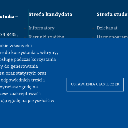
Strefa kandydata
Strefa stud
studia –
Informatory
Dziekanat
234 8435,
Kierunki studiów
Harmonogram 
okie własnych i
Studia inżynierskie
Plany zajęć
STOPKA
e do korzystania z witryny;
r@pw.edu.pl
Studia magisterskie
Praca przejści
obsługę podczas korzystania
Studia podyplomowe
Praca dyplom
my do generowania
u oraz statystyk; oraz
Koła naukowe
Praktyki stude
 odpowiednich treści i
Dokumenty do
USTAWIENIA CIASTECZEK
wyrażasz zgodę na
żesz zaakceptować i
woją zgodę na przyszłość w
ł Samochodów i Maszyn Roboczych