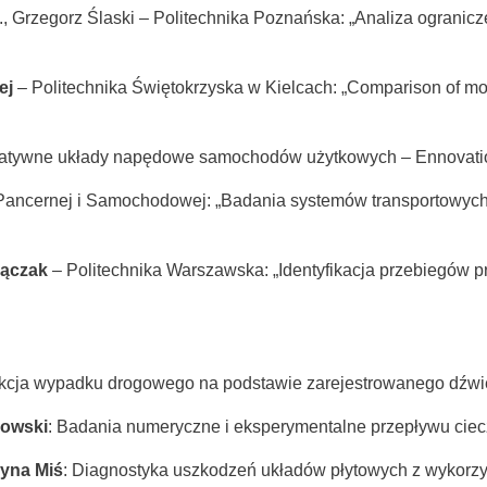
o., Grzegorz Ślaski – Politechnika Poznańska: „Analiza ograni
ej
– Politechnika Świętokrzyska w Kielcach: „Comparison of mo
rnatywne układy napędowe samochodów użytkowych – Ennovati
 Pancernej i Samochodowej: „Badania systemów transportowy
Mączak
– Politechnika Warszawska: „Identyfikacja przebiegów
ukcja wypadku drogowego na podstawie zarejestrowanego dźwi
kowski
: Badania numeryczne i eksperymentalne przepływu cie
zyna Miś
: Diagnostyka uszkodzeń układów płytowych z wykorzyst