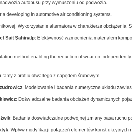
 nadwozia autobusu przy wymuszeniu od podwozia.
eria developing in automotive air conditioning systems.
nikowej. Wykorzystanie alternatora w charakterze obciążenia. S
t Sait Şahinalp
: Efektywność wzmocnienia materiałem komp
ulation method enabling the reduction of wear on independently ro
cji ramy z profilu otwartego z napędem śrubowym.
Szudrowicz
: Modelowanie i badania numeryczne układu zawiesze
kiewicz
: Doświadczalne badania obciążeń dynamicznych poja
óźwik
: Badania doświadczalne podwójnej zmiany pasa ruchu po
atyk
: Wpływ modyfikacji połączeń elementów konstrukcyjnych