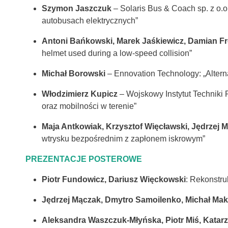
Szymon Jaszczuk
– Solaris Bus & Coach sp. z o.
autobusach elektrycznych”
Antoni Bańkowski, Marek Jaśkiewicz, Damian Fr
helmet used during a low-speed collision”
Michał Borowski
– Ennovation Technology: „Alte
Włodzimierz Kupicz
– Wojskowy Instytut Techniki
oraz mobilności w terenie”
Maja Antkowiak, Krzysztof Więcławski, Jędrzej 
wtrysku bezpośrednim z zapłonem iskrowym”
PREZENTACJE POSTEROWE
Piotr Fundowicz, Dariusz Więckowski
: Rekonstr
Jędrzej Mączak, Dmytro Samoilenko, Michał Ma
Aleksandra Waszczuk-Młyńska, Piotr Miś, Katar