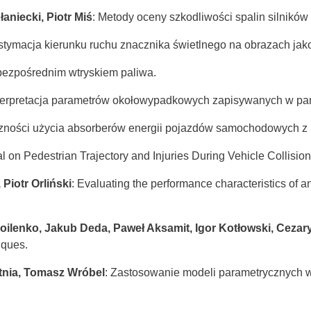
aniecki, Piotr Miś
: Metody oceny szkodliwości spalin silnik
stymacja kierunku ruchu znacznika świetlnego na obrazach jako
bezpośrednim wtryskiem paliwa.
nterpretacja parametrów okołowypadkowych zapisywanych w pam
zności użycia absorberów energii pojazdów samochodowych z 
l on Pedestrian Trajectory and Injuries During Vehicle Collisi
Piotr Orliński
: Evaluating the performance characteristics of 
ilenko, Jakub Deda, Paweł Aksamit, Igor Kotłowski, Cezar
iques.
tnia, Tomasz Wróbel
: Zastosowanie modeli parametrycznych w