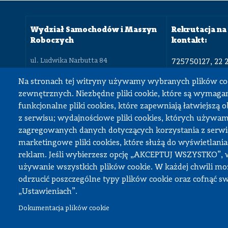
Wydział Samochodów i Maszyn
Rekrutacja na 
Roboczych
kontakt:
ul. Ludwika Narbutta 84
725750127, 22 
02-524 Warszawa
22 234 8350
Na stronach tej witryny używamy wybranych plików co
22 234 8430, 22 234 8180
dziekan.simr@pw.edu.pl
zewnętrznych. Niezbędne pliki cookie, które są wymagan
dziekanat.sim
funkcjonalne pliki cookies, które zapewniają łatwiejszą 
z serwisu; wydajnościowe pliki cookies, których używa
zagregowanych danych dotyczących korzystania z serwis
marketingowe pliki cookies, które służą do wyświetlania
Deklaracja dostępności
reklam. Jeśli wybierzesz opcję „AKCEPTUJ WSZYSTKO”, 
używanie wszystkich plików cookie. W każdej chwili mo
odrzucić poszczególne typy plików cookie oraz cofnąć s
„Ustawieniach”.
© Wszystkie prawa zastrzeżone, Politechnika Warszawska Wydzia
Dokumentacja plików cookie