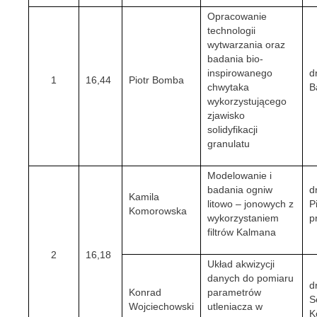
Opracowanie
technologii
wytwarzania oraz
badania bio-
inspirowanego
d
1
16,44
Piotr Bomba
chwytaka
B
wykorzystującego
zjawisko
solidyfikacji
granulatu
Modelowanie i
badania ogniw
d
Kamila
litowo – jonowych z
P
Komorowska
wykorzystaniem
p
filtrów Kalmana
2
16,18
Układ akwizycji
danych do pomiaru
d
Konrad
parametrów
S
Wojciechowski
utleniacza w
K