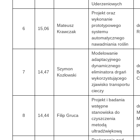
Uderzeniowych
Projekt oraz
wykonanie
Mateusz
prototypowego
d
6
15,06
Krawczak
systemu
R
automatycznego
nawadniania roślin
Modelowanie
adaptacyjnego
dynamicznego
d
Szymon
7
14,47
eliminatora drgań
B
Kozłowski
wykorzystującego
C
zjawisko transportu
cieczy
Projekt i badania
wstępne
d
stanowiska do
M
8
14,44
Filip Gruca
czyszczenia
M
metodą
p
ultradźwiękową