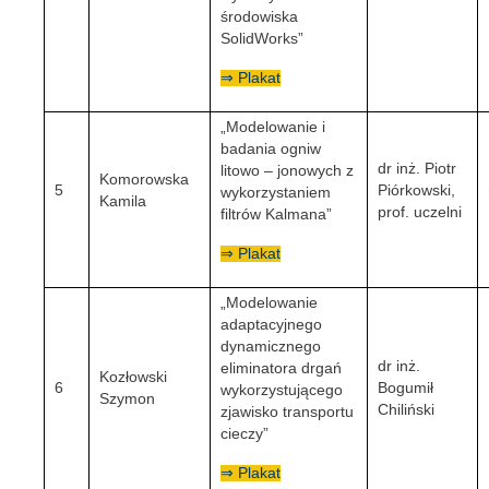
środowiska
SolidWorks”
⇒ Plakat
„Modelowanie i
badania ogniw
dr inż. Piotr
litowo – jonowych z
Komorowska
5
Piórkowski,
wykorzystaniem
Kamila
prof. uczelni
filtrów Kalmana”
⇒ Plakat
„Modelowanie
adaptacyjnego
dynamicznego
dr inż.
eliminatora drgań
Kozłowski
6
Bogumił
wykorzystującego
Szymon
Chiliński
zjawisko transportu
cieczy”
⇒ Plakat