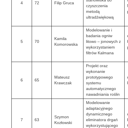
stanowiska do
4
72
Filip Gruca
czyszczenia
metodą
ultradźwiękową
Modelowanie i
badania ogniw
Kamila
5
70
litowo – jonowych z
Komorowska
wykorzystaniem
filtrów Kalmana
Projekt oraz
wykonanie
Mateusz
prototypowego
6
65
Krawczak
systemu
automatycznego
nawadniania roślin
Modelowanie
adaptacyjnego
dynamicznego
Szymon
7
63
eliminatora drgań
Kozłowski
wykorzystującego