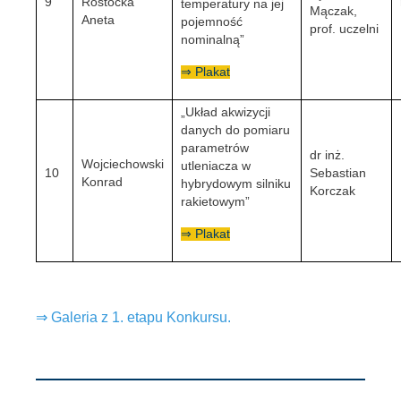
9
Rostocka
temperatury na jej
Mączak,
Aneta
pojemność
prof. uczelni
nominalną”
⇒ Plakat
„Układ akwizycji
danych do pomiaru
parametrów
dr inż.
Wojciechowski
utleniacza w
10
Sebastian
Konrad
hybrydowym silniku
Korczak
rakietowym”
⇒ Plakat
⇒ Galeria z 1. etapu Konkursu.