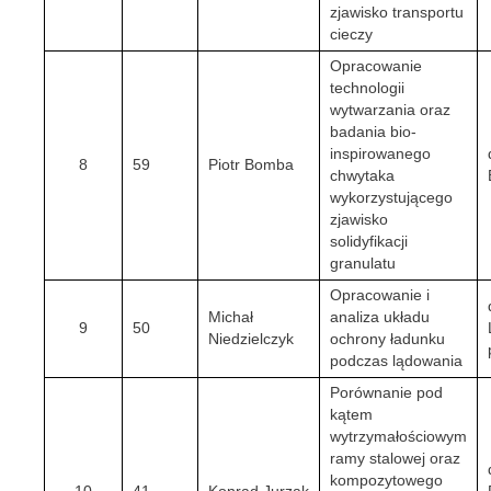
zjawisko transportu
cieczy
Opracowanie
technologii
wytwarzania oraz
badania bio-
inspirowanego
8
59
Piotr Bomba
chwytaka
wykorzystującego
zjawisko
solidyfikacji
granulatu
Opracowanie i
Michał
analiza układu
9
50
Niedzielczyk
ochrony ładunku
podczas lądowania
Porównanie pod
kątem
wytrzymałościowym
ramy stalowej oraz
kompozytowego