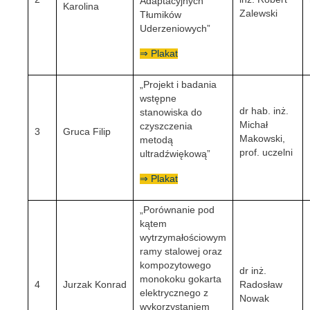
Adaptacyjnych
Karolina
Zalewski
Tłumików
Uderzeniowych”
⇒ Plakat
„Projekt i badania
wstępne
dr hab. inż.
stanowiska do
Michał
czyszczenia
3
Gruca Filip
Makowski,
metodą
prof. uczelni
ultradźwiękową”
⇒ Plakat
„Porównanie pod
kątem
wytrzymałościowym
ramy stalowej oraz
kompozytowego
dr inż.
monokoku gokarta
4
Jurzak Konrad
Radosław
elektrycznego z
Nowak
wykorzystaniem