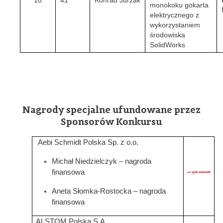
10
41
Konrad Jurzak
monokoku gokarta
elektrycznego z
wykorzystaniem
środowiska
SolidWorks
Nagrody specjalne ufundowane przez
Sponsorów Konkursu
Aebi Schmidt Polska Sp. z o.o.
Michał Niedzielczyk –
nagroda
finansowa
Grafika
Aneta Słomka-Rostocka –
nagroda
finansowa
ALSTOM Polska S.A.