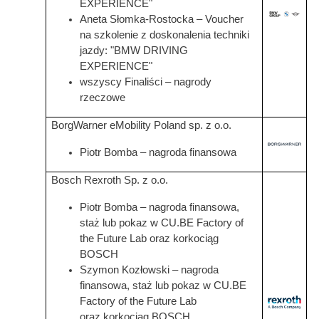
EXPERIENCE"
Grafika
Aneta Słomka-Rostocka – Voucher
na szkolenie z doskonalenia techniki
jazdy: "BMW DRIVING
EXPERIENCE"
wszyscy Finaliści – nagrody
rzeczowe
BorgWarner eMobility Poland sp. z o.o.
Piotr Bomba – nagroda finansowa
Bosch Rexroth Sp. z o.o.
Piotr Bomba – nagroda finansowa,
staż lub pokaz w CU.BE Factory of
the Future Lab oraz korkociąg
BOSCH
Szymon Kozłowski – nagroda
finansowa, staż lub pokaz w CU.BE
Factory of the Future Lab
Grafika
oraz korkociąg BOSCH