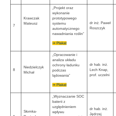
„Projekt oraz
wykonanie
Krawczak
prototypowego
dr inż. Paweł
Mateusz
systemu
7
Roszczyk
automatycznego
nawadniania roślin”
⇒ Plakat
„Opracowanie i
analiza układu
dr hab. inż.
ochrony ładunku
Niedzielczyk
8
Lech Knap,
podczas
Michał
prof. uczelni
lądowania”
⇒ Plakat
„Wyznaczanie SOC
baterii z
uzględnieniem
dr hab. inż.
Słomka-
wpływu
Jędrzej