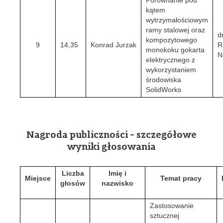
Porównanie pod
kątem
wytrzymałościowym
ramy stalowej oraz
d
kompozytowego
9
14,35
Konrad Jurzak
R
monokoku gokarta
N
elektrycznego z
wykorzystaniem
środowiska
SolidWorks
Nagroda publiczności - szczegółowe
wyniki głosowania
Liczba
Imię i
Miejsce
Temat pracy
głosów
nazwisko
Zastosowanie
sztucznej