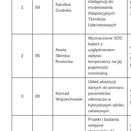
inteligencji do
Karolina
1
89
modelowania
Grabska
Adaptacyjnych
Tłumików
Uderzeniowych
Wyznaczanie SOC
baterii z
Aneta
uzględnieniem
2
85
Słomka-
wpływu
Rostocka
temperatury na jej
pojemność
nominalną
Układ akwizycji
danych do pomiaru
Konrad
parametrów
3
80
Wojciechowski
utleniacza w
hybrydowym silniku
rakietowym
Projekt i badania
wstępne