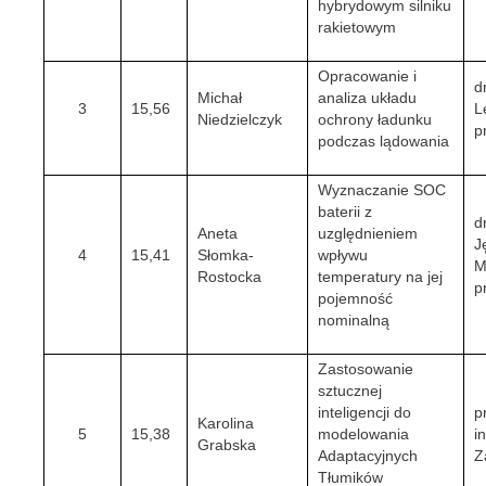
hybrydowym silniku
rakietowym
Opracowanie i
d
Michał
analiza układu
3
15,56
L
Niedzielczyk
ochrony ładunku
p
podczas lądowania
Wyznaczanie SOC
baterii z
d
Aneta
uzględnieniem
J
4
15,41
Słomka-
wpływu
M
Rostocka
temperatury na jej
p
pojemność
nominalną
Zastosowanie
sztucznej
inteligencji do
p
Karolina
5
15,38
modelowania
i
Grabska
Adaptacyjnych
Z
Tłumików