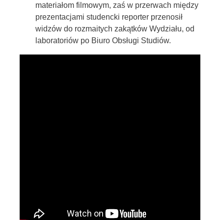
materiałom filmowym, zaś w przerwach między
prezentacjami studencki reporter przenosił
widzów do rozmaitych zakątków Wydziału, od
laboratoriów po Biuro Obsługi Studiów.