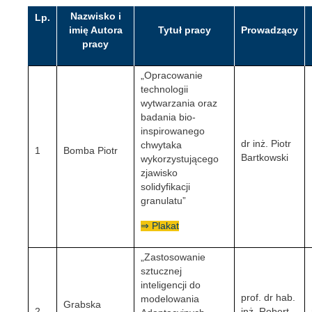
Nazwisko i
Lp.
imię Autora
Tytuł pracy
Prowadzący
pracy
„Opracowanie
technologii
wytwarzania oraz
badania bio-
inspirowanego
dr inż. Piotr
chwytaka
1
Bomba Piotr
Bartkowski
wykorzystującego
zjawisko
solidyfikacji
granulatu”
⇒ Plakat
„Zastosowanie
sztucznej
inteligencji do
prof. dr hab.
modelowania
Grabska
2
inż. Robert