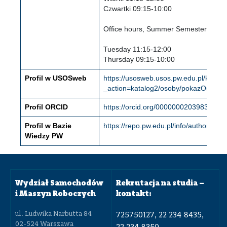
Czwartki 09:15-10:00
Office hours, Summer Semester 2025
Tuesday 11:15-12:00
Thursday 09:15-10:00
Profil w USOSweb
https://usosweb.usos.pw.edu.pl/kontro
_action=katalog2/osoby/pokazOsobe
Profil ORCID
https://orcid.org/0000000203983271
Profil w Bazie
https://repo.pw.edu.pl/info/author/WU
Wiedzy PW
Wydział Samochodów
Rekrutacja na studia –
i Maszyn Roboczych
kontakt:
ul. Ludwika Narbutta 84
725750127, 22 234 8435,
02-524 Warszawa