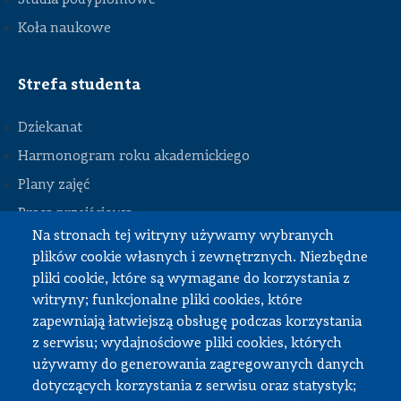
Koła naukowe
Strefa studenta
Dziekanat
Harmonogram roku akademickiego
Plany zajęć
STOPKA
Praca przejściowa
Na stronach tej witryny używamy wybranych
Praca dyplomowa
plików cookie własnych i zewnętrznych. Niezbędne
Praktyki studenckie
pliki cookie, które są wymagane do korzystania z
Dokumenty do pobrania
witryny; funkcjonalne pliki cookies, które
zapewniają łatwiejszą obsługę podczas korzystania
z serwisu; wydajnościowe pliki cookies, których
Strefa pracownika
używamy do generowania zagregowanych danych
dotyczących korzystania z serwisu oraz statystyk;
USOS