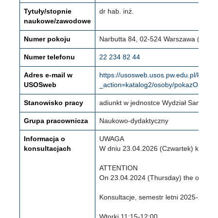
Tytuły/stopnie
dr hab. inż.
naukowe/zawodowe
Numer pokoju
Narbutta 84, 02-524 Warszawa (Mokotó
Numer telefonu
22 234 82 44
Adres e-mail w
https://usosweb.usos.pw.edu.pl/kontro
USOSweb
_action=katalog2/osoby/pokazOsobe&
Stanowisko pracy
adiunkt w jednostce Wydział Samoch
Grupa pracownicza
Naukowo-dydaktyczny
Informacja o
UWAGA
konsultacjach
W dniu 23.04.2026 (Czwartek) konsult
ATTENTION
On 23.04.2024 (Thursday) the office h
Konsultacje, semestr letni 2025-26
Wtorki 11:15-12:00