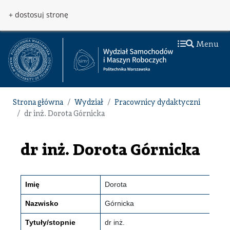
Przejdź do treści
Przejdź do menu
+ dostosuj stronę
Menu
Strona główna
Wydział
Pracownicy dydaktyczni
dr inż. Dorota Górnicka
dr inż. Dorota Górnicka
Imię
Dorota
Nazwisko
Górnicka
Tytuły/stopnie
dr inż.