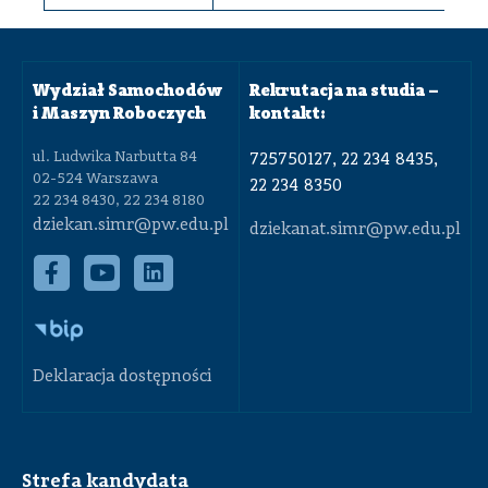
Wydział Samochodów
Rekrutacja na studia –
i Maszyn Roboczych
kontakt:
ul. Ludwika Narbutta 84
725750127, 22 234 8435,
02-524 Warszawa
22 234 8350
22 234 8430, 22 234 8180
dziekan.simr@pw.edu.pl
dziekanat.simr@pw.edu.pl
Deklaracja dostępności
Strefa kandydata