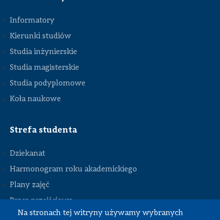
Informatory
Kierunki studiów
Studia inżynierskie
Studia magisterskie
Studia podyplomowe
Koła naukowe
Strefa studenta
Dziekanat
Harmonogram roku akademickiego
Plany zajęć
STOPKA
Praca przejściowa
Na stronach tej witryny używamy wybranych
Praca dyplomowa