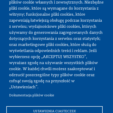
plików cookie własnych i zewnętrznych. Niezbędne
Praktyki studenckie
pliki cookie, które są wymagane do korzystania z
Dokumenty do pobrania
witryny; funkcjonalne pliki cookies, które
zapewniają łatwiejszą obsługę podczas korzystania
z serwisu; wydajnościowe pliki cookies, których
Strefa pracownika
używamy do generowania zagregowanych danych
dotyczących korzystania z serwisu oraz statystyk;
USOS
oraz marketingowe pliki cookies, które służą do
APD
wyświetlania odpowiednich treści i reklam. Jeśli
wybierzesz opcję „AKCEPTUJ WSZYSTKO”,
SAP PW
wyrażasz zgodę na używanie wszystkich plików
Intranet
cookie. W każdej chwili możesz zaakceptować i
Sprawy socjalne
odrzucić poszczególne typy plików cookie oraz
cofnąć swoją zgodę na przyszłość w
Repozytorium
„Ustawieniach”.
Dokumentacja plików cookie
© Wszystkie prawa zastrzeżone, Politechnika Warszawska
Wydział Samochodów i Maszyn Roboczych
USTAWIENIA CIASTECZEK