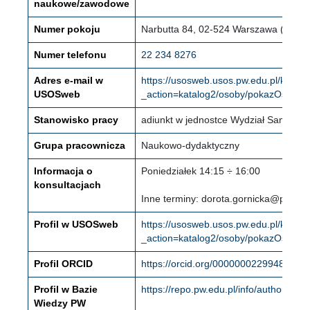
naukowe/zawodowe
Numer pokoju
Narbutta 84, 02-524 Warszawa (Mokotó
Numer telefonu
22 234 8276
Adres e-mail w
https://usosweb.usos.pw.edu.pl/kontro
USOSweb
_action=katalog2/osoby/pokazOsobe&
Stanowisko pracy
adiunkt w jednostce Wydział Samoch
Grupa pracownicza
Naukowo-dydaktyczny
Informacja o
Poniedziałek 14:15 ÷ 16:00
konsultacjach
Inne terminy: dorota.gornicka@pw.edu
Profil w USOSweb
https://usosweb.usos.pw.edu.pl/kontro
_action=katalog2/osoby/pokazOsobe
Profil ORCID
https://orcid.org/0000000229948765
Profil w Bazie
https://repo.pw.edu.pl/info/author/WU
Wiedzy PW