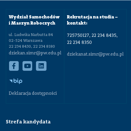
Wydział Samochodów
Rekrutacja na studia –
i Maszyn Roboczych
kontakt:
ul. Ludwika Narbutta 84
725750127, 22 234 8435,
02-524 Warszawa
22 234 8350
22 234 8430, 22 234 8180
dziekan.simr@pw.edu.pl
dziekanat.simr@pw.edu.pl
Deklaracja dostępności
Strefa kandydata