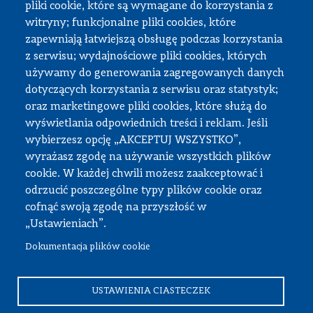
pliki cookie, które są wymagane do korzystania z
Dokumenty do pobrania
witryny; funkcjonalne pliki cookies, które
zapewniają łatwiejszą obsługę podczas korzystania
z serwisu; wydajnościowe pliki cookies, których
Strefa pracownika
używamy do generowania zagregowanych danych
dotyczących korzystania z serwisu oraz statystyk;
USOS
oraz marketingowe pliki cookies, które służą do
APD
wyświetlania odpowiednich treści i reklam. Jeśli
wybierzesz opcję „AKCEPTUJ WSZYSTKO”,
SAP PW
wyrażasz zgodę na używanie wszystkich plików
Intranet
cookie. W każdej chwili możesz zaakceptować i
Sprawy socjalne
odrzucić poszczególne typy plików cookie oraz
cofnąć swoją zgodę na przyszłość w
Repozytorium
„Ustawieniach”.
Dokumentacja plików cookie
© Wszystkie prawa zastrzeżone, Politechnika Warszawska
Wydział Samochodów i Maszyn Roboczych
USTAWIENIA CIASTECZEK