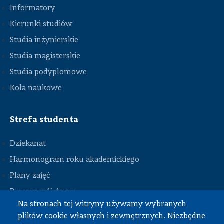
Informatory
Kierunki studiów
Studia inżynierskie
Studia magisterskie
Studia podyplomowe
Koła naukowe
Strefa studenta
Dziekanat
Harmonogram roku akademickiego
Plany zajęć
STOPKA
Praca przejściowa
Na stronach tej witryny używamy wybranych
Praca dyplomowa
plików cookie własnych i zewnętrznych. Niezbędne
Praktyki studenckie