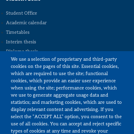
Student Office
Academic calendar
Timetables
STOPKA
Interim thesis
Diploma thesis
We use a selection of proprietary and third-party
Internships and work
cookies on the pages of this site. Essential cookies,
Documents to download
which are required to use the site; functional
cookies, which provide an easier user experience
when using the site; performance cookies, which
Employee zone
we use to generate aggregate usage data and
statistics; and marketing cookies, which are used to
USOS
display relevant content and advertising. If you
APD
select the "ACCEPT ALL" option, you consent to the
SAP PW
use of all cookies. You can accept and reject specific
types of cookies at any time and revoke your
Social matters