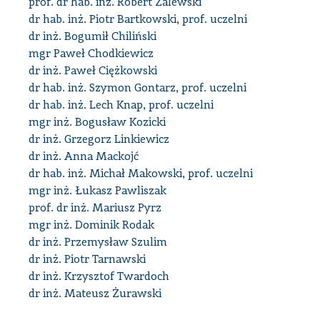
prof. dr hab. inż. Robert Zalewski
dr hab. inż. Piotr Bartkowski, prof. uczelni
dr inż. Bogumił Chiliński
mgr Paweł Chodkiewicz
dr inż. Paweł Ciężkowski
dr hab. inż. Szymon Gontarz, prof. uczelni
dr hab. inż. Lech Knap, prof. uczelni
mgr inż. Bogusław Kozicki
dr inż. Grzegorz Linkiewicz
dr inż. Anna Mackojć
dr hab. inż. Michał Makowski, prof. uczelni
mgr inż. Łukasz Pawliszak
prof. dr inż. Mariusz Pyrz
mgr inż. Dominik Rodak
dr inż. Przemysław Szulim
dr inż. Piotr Tarnawski
dr inż. Krzysztof Twardoch
dr inż. Mateusz Żurawski