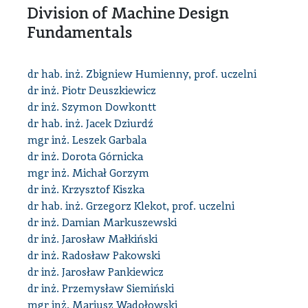
Division of Machine Design
Fundamentals
dr hab. inż. Zbigniew Humienny, prof. uczelni
dr inż. Piotr Deuszkiewicz
dr inż. Szymon Dowkontt
dr hab. inż. Jacek Dziurdź
mgr inż. Leszek Garbala
dr inż. Dorota Górnicka
mgr inż. Michał Gorzym
dr inż. Krzysztof Kiszka
dr hab. inż. Grzegorz Klekot, prof. uczelni
dr inż. Damian Markuszewski
dr inż. Jarosław Małkiński
dr inż. Radosław Pakowski
dr inż. Jarosław Pankiewicz
dr inż. Przemysław Siemiński
mgr inż. Mariusz Wądołowski