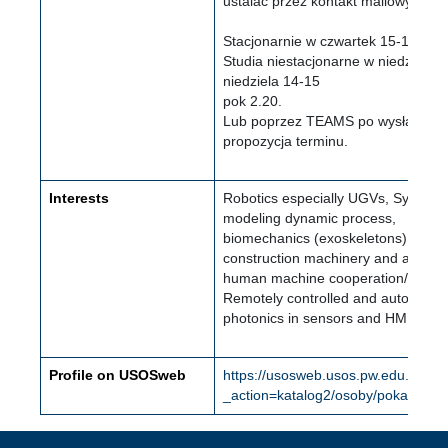
ustalać przez kontakt mailowy i pr
Stacjonarnie w czwartek 15-16
Studia niestacjonarne w niedzielę 
niedziela 14-15
pok 2.20.
Lub poprzez TEAMS po wysłaniu wia
propozycja terminu.
Interests
Robotics especially UGVs, Systems 
modeling dynamic process,
biomechanics (exoskeletons),
construction machinery and agricul
human machine cooperation/ intera
Remotely controlled and autonomo
photonics in sensors and HMI,
Profile on USOSweb
https://usosweb.usos.pw.edu.pl/kon
_action=katalog2/osoby/pokazOs