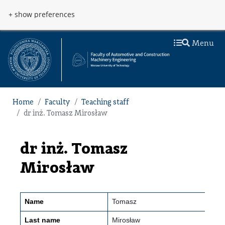
Skip to main content
Przejdź do menu
+ show preferences
Menu
Home
Faculty
Teaching staff
dr inż. Tomasz Mirosław
dr inż. Tomasz
Mirosław
Name
Tomasz
Last name
Mirosław