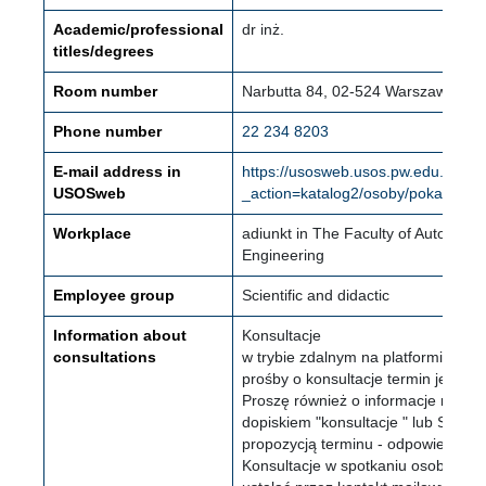
Academic/professional
dr inż.
titles/degrees
Room number
Narbutta 84, 02-524 Warszawa (Mo
Phone number
22 234 8203
E-mail address in
https://usosweb.usos.pw.edu.pl/kon
USOSweb
_action=katalog2/osoby/pokazOso
Workplace
adiunkt in The Faculty of Automoti
Engineering
Employee group
Scientific and didactic
Information about
Konsultacje
consultations
w trybie zdalnym na platformie TE
prośby o konsultacje termin jest us
Proszę również o informacje mail
dopiskiem "konsultacje " lub SMS T
propozycją terminu - odpowiem lub
Konsultacje w spotkaniu osobistym