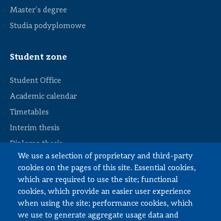
Master's degree
Studia podyplomowe
Student zone
Student Office
Academic calendar
Timetables
STOPKA
Interim thesis
Diploma thesis
We use a selection of proprietary and third-party
Internships and work
cookies on the pages of this site. Essential cookies,
Documents to download
which are required to use the site; functional
cookies, which provide an easier user experience
when using the site; performance cookies, which
Employee zone
we use to generate aggregate usage data and