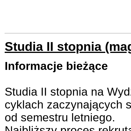
Studia II stopnia (ma
Informacje bieżące
Studia
II stopnia
na Wydz
cyklach zaczynających 
od semestru letniego.
Najbliższy p
roces rekru