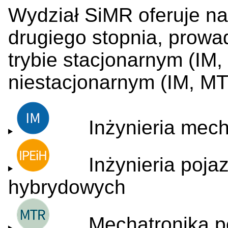
Wydział SiMR oferuje na
drugiego stopnia, prowa
trybie
stacjonarnym (IM,
nie
stacjonarnym (IM, M
Inżynieria mech
Inżynieria pojazd
hybrydowych
Mechatronika p