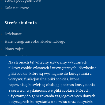
Studia podyplomowe
Koła naukowe
Strefa studenta
Dziekanat
Harmonogram roku akademickiego
Plany zajęć
STOPKA
Praca przejściowa
Na stronach tej witryny używamy wybranych
Praca dyplomowa
plików cookie własnych i zewnętrznych. Niezbędne
Praktyki studenckie
pliki cookie, które są wymagane do korzystania z
Dokumenty do pobrania
witryny; funkcjonalne pliki cookies, które
zapewniają łatwiejszą obsługę podczas korzystania
z serwisu; wydajnościowe pliki cookies, których
Strefa pracownika
używamy do generowania zagregowanych danych
dotyczących korzystania z serwisu oraz statystyk;