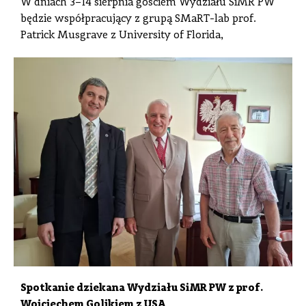
W dniach 3–14 sierpnia gościem Wydziału SiMR PW
będzie współpracujący z grupą SMaRT-lab prof.
Patrick Musgrave z University of Florida,
Spotkanie dziekana Wydziału SiMR PW z prof.
Wojciechem Golikiem z USA